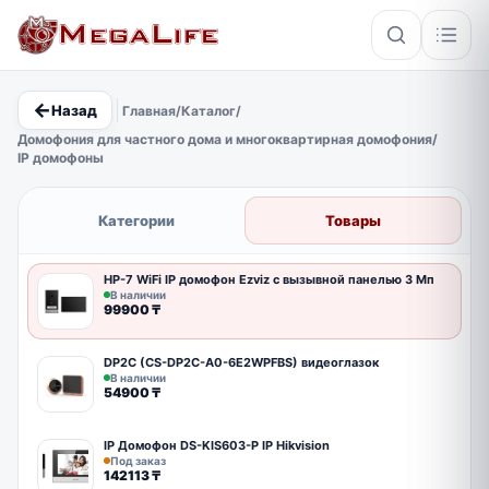
←
Назад
Главная
/
Каталог
/
×
Домофония для частного дома и многоквартирная домофония
/
IP домофоны
PoE
IP67
Hikvision
Кабель
Категории
Товары
HP-7 WiFi IP домофон Ezviz с вызывной панелью 3 Мп
В наличии
99900
₸
DP2C (CS-DP2C-A0-6E2WPFBS) видеоглазок
В наличии
54900
₸
IP Домофон DS-KIS603-P IP Hikvision
Под заказ
142113
₸