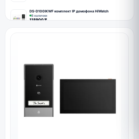
DS-D100IKWF комплект IP домофона HiWatch
В наличии
118900
₸
DS-KIS605-P Комплект домофона c Wi-Fi связью
Под заказ
133466
₸
DS-KIS602 комплект IP домофона
Под заказ
213386
₸
Кронштейн DS-KABV6113-RS Hikvision
В наличии
4196
₸
Электромагнитные замки до 180 кг. с уголком
В наличии
13000
₸
DS-KV6113-WPE1 (B) IP вызывная панель с WiFi
В наличии
72086
₸