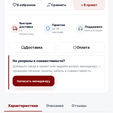
В наличии
55797
₸
В избранное
Сравнить
+ В проект
Быстрая
Гарантия
доставка
Поддержка
до 36
по
консультация
месяцев
Казахстану
Доставка
Оплата
Не уверены в совместимости?
Добавьте товар в проект или задайте вопрос менеджеру —
проверим питание, каналы, кабель и совместимость.
Написать менеджеру
Характеристики
Описание
Отзывы