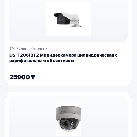
TVI Видеонаблюдение
DS-T206(В) 2 Мп видеокамера цилиндрическая с
варифокальным объективом
25900
₸