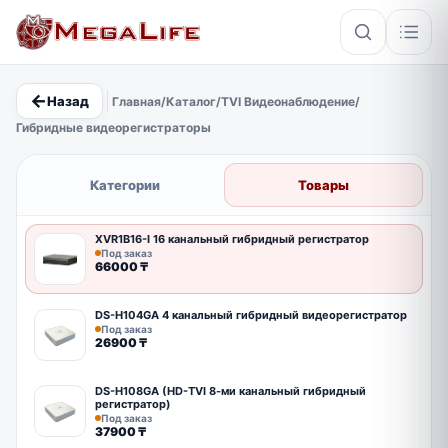
←
Назад
Главная
/
Каталог
/
TVI Видеонаблюдение
/
×
Гибридные видеорегистраторы
PoE
IP67
Hikvision
Кабель
Категории
Товары
XVR1B16-I 16 канальный гибридный регистратор
Под заказ
66000
₸
DS-H104GA 4 канальный гибридный видеорегистратор
Под заказ
26900
₸
DS-H108GA (HD-TVI 8-ми канальный гибридный
регистратор)
Под заказ
37900
₸