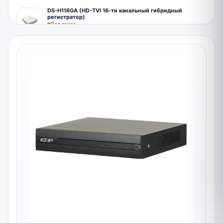
DS-H116GA (HD-TVI 16-ти канальный гибридный
регистратор)
Под заказ
67900
₸
DS-H316/2QA 16-ти канальный регистратор для камер с
микрофоном
В наличии
144900
₸
DS-H208QА (HD-TVI 8-ми канальный гибридный
регистратор)
В наличии
59900
₸
DS-H204QA HD-TVI HiWatch видеорегистратор
В наличии
36900
₸
DS-H104UA (HD-TVI 4-х канальный гибридный
регистратор)
Под заказ
60900
₸
DS-H108UA (HD-TVI 8-ми канальный гибридный
регистратор)
Под заказ