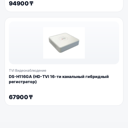
94900
₸
TVI Видеонаблюдение
DS-H116GA (HD-TVI 16-ти канальный гибридный
регистратор)
67900
₸