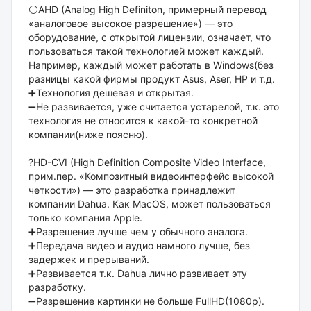
⚪️AHD (Analog High Definiton, примерный перевод
«аналоговое высокое разрешение») — это
оборудование, с открытой лицензии, означает, что
пользоваться такой технологией может каждый.
Например, каждый может работать в Windows(без
разницы какой фирмы продукт Asus, Aser, HP и т.д.
➕Технология дешевая и открытая.
➖Не развивается, уже считается устарелой, т.к. это
технология не относится к какой-то конкретной
компании(ниже поясню).
⠀
?HD-CVI (High Definition Composite Video Interface,
прим.пер. «Композитный видеоинтерфейс высокой
четкости») — это разработка принадлежит
компании Dahua. Как MacOS, может пользоваться
только компания Apple.
➕Разрешение лучше чем у обычного аналога.
➕Передача видео и аудио намного лучше, без
задержек и прерываний.
➕Развивается т.к. Dahua лично развивает эту
разработку.
➖Разрешение картинки не больше FullHD(1080p).