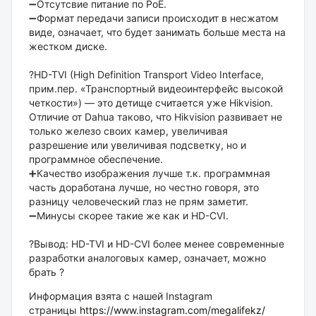
➖Отсутсвие питание по PoE.
➖Формат передачи записи происходит в несжатом
виде, означает, что будет занимать больше места на
жестком диске.
⠀
?HD-TVI (High Definition Transport Video Interface,
прим.пер. «Транспортный видеоинтерфейс высокой
четкости») — это детище считается уже Hikvision.
Отличие от Dahua таково, что Hikvision развивает не
только железо своих камер, увеличивая
разрешение или увеличивая подсветку, но и
программное обеспечение.
➕Качество изображения лучше т.к. программная
часть доработана лучше, но честно говоря, это
разницу человеческий глаз не прям заметит.
➖Минусы скорее такие же как и HD-CVI.
⠀
?Вывод: HD-TVI и HD-CVI более менее современные
разработки аналоговых камер, означает, можно
брать ?
Информация взята с нашей Instagram
страницы
https://www.instagram.com/megalifekz/