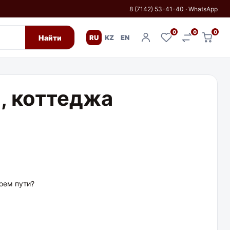
8 (7142) 53-41-40
·
WhatsApp
0
0
0
Найти
RU
KZ
EN
, коттеджа
оем пути?