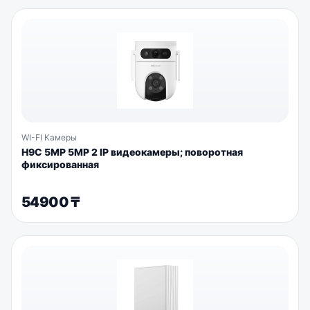
WI-FI Камеры
H9C 5MP 5MP 2 IP видеокамеры; поворотная
фиксированная
54900
₸