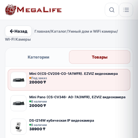
←
Назад
Главная
/
Каталог
/
Умный дом и WiFi камеры
/
×
WI-FI Камеры
PoE
IP67
Hikvision
Кабель
Категории
Товары
Mini O(CS-CV206-CO-1A1WFR). EZVIZ видеокамера
Под заказ
20000
₸
Mini Pano (CS-CV346- A0-7A3WFR), EZVIZ видеокамера
В наличии
20000
₸
DS-I214W кубическая IP видеокамера
В наличии
38900
₸