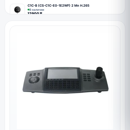
C1C-B (CS-C1C-E0-1E2WF) 2 Мп Н.265
В наличии
12900
₸
DS-I214 кубическая IP видеокамера
В наличии
30900
₸
CS-BM1 видеоняня 2 Мп видеокамера
В наличии
27900
₸
H3 (CS-H3-R100-1J5WKFL) цилиндрическая IP
видеокамера 5 Мп
В наличии
35900
₸
Камера WiFi в виде лампочки
Под заказ
5000
₸
Камера PT Solar Energy Китай
Под заказ
10000
₸