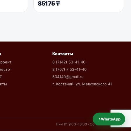
85175
₸
ы
Контакты
проект
8 (7142) 53-41-40
место
8 (707) 7 53-41-40
КП
534140@gmail.ru
екты
г. Костанай, ул. Маяковского 41
◔
WhatsApp
Пн–Пт: 9:00–18:00 · Сб: 10:00–15:00