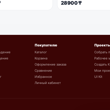
₸
28900
₸
Покупателю
Проект
юдение
Каталог
Собрать 
дение
Корзина
Рабочее 
Оформление заказа
Создать 
Сравнение
Мои про
г
Избранное
UI Kit
Личный кабинет