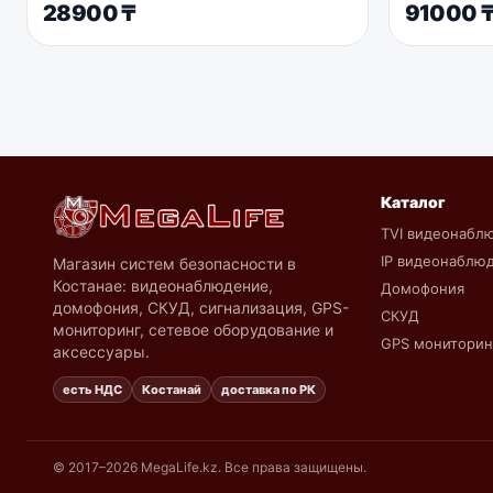
28900
₸
91000
Каталог
TVI видеонабл
IP видеонаблю
Магазин систем безопасности в
Костанае: видеонаблюдение,
Домофония
домофония, СКУД, сигнализация, GPS-
СКУД
мониторинг, сетевое оборудование и
GPS мониторин
аксессуары.
есть НДС
Костанай
доставка по РК
© 2017–2026 MegaLife.kz. Все права защищены.