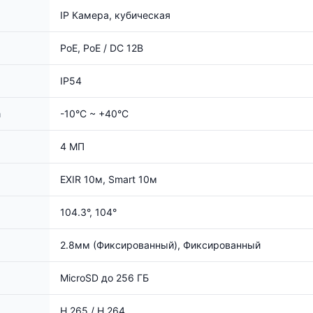
IP Камера, кубическая
PoE, PoE / DC 12В
IP54
а
-10°C ~ +40°C
4 МП
EXIR 10м, Smart 10м
104.3°, 104°
2.8мм (Фиксированный), Фиксированный
MicroSD до 256 ГБ
H.265 / H.264