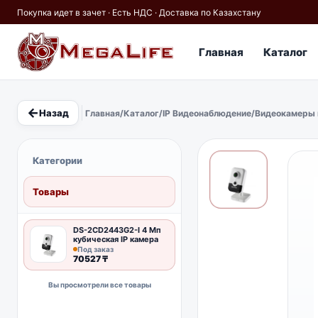
Покупка идет в зачет · Есть НДС · Доставка по Казахстану
Главная
Каталог
←
Назад
×
Главная
/
Каталог
/
IP Видеонаблюдение
/
Видеокамеры 
PoE
IP67
Hikvision
Кабель
Категории
Товары
DS-2CD2443G2-I 4 Мп
кубическая IP камера
Под заказ
70527
₸
Вы просмотрели все товары