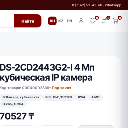
8 (7142) 53-41-40
·
WhatsApp
0
0
0
Найти
RU
KZ
EN
DS-2CD2443G2-I 4 Мп
кубическая IP камера
Код товара: 00000002839
• Под заказ
IP Камера, кубическая
PoE, PoE / DC 12В
IP54
4 МП
H.265 / H.264
70527
₸