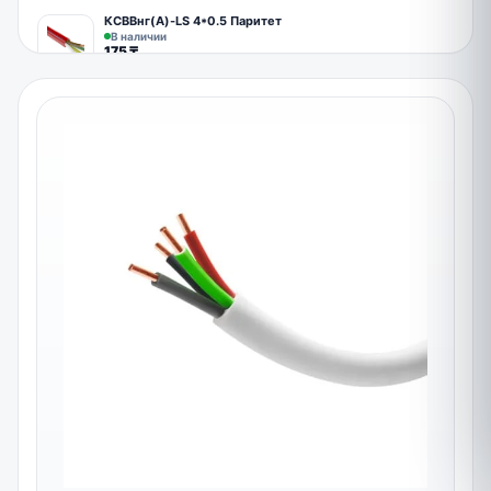
КСВВнг(А)-LS 4*0.5 Паритет
В наличии
175
₸
Вы просмотрели все товары