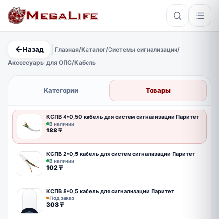
←
Назад
Главная
/
Каталог
/
Системы сигнализации
/
×
Аксессуары для ОПС
/
Кабель
PoE
IP67
Hikvision
Кабель
Категории
Товары
КСПВ 4*0,50 кабель для систем сигнализации Паритет
В наличии
188
₸
КСПВ 2*0,5 кабель для систем сигнализации Паритет
В наличии
102
₸
КСПВ 8*0,5 кабель для сигнализации Паритет
Под заказ
308
₸