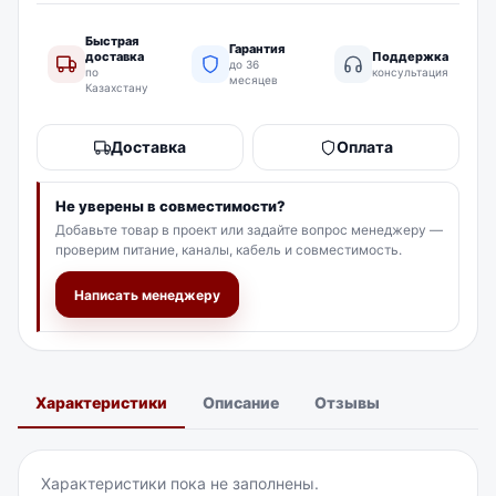
Быстрая
Гарантия
доставка
Поддержка
до 36
по
консультация
месяцев
Казахстану
Доставка
Оплата
Не уверены в совместимости?
Добавьте товар в проект или задайте вопрос менеджеру —
проверим питание, каналы, кабель и совместимость.
Написать менеджеру
Характеристики
Описание
Отзывы
Характеристики пока не заполнены.