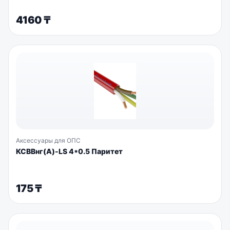
4160
₸
Аксессуары для ОПС
КСВВнг(А)-LS 4*0.5 Паритет
175
₸