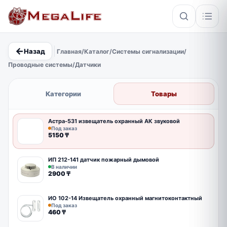
←
Назад
Главная
/
Каталог
/
Системы сигнализации
/
×
Проводные системы
/
Датчики
PoE
IP67
Hikvision
Кабель
Категории
Товары
Астра-531 извещатель охранный АК звуковой
Под заказ
5150
₸
ИП 212-141 датчик пожарный дымовой
В наличии
2900
₸
ИО 102-14 Извещатель охранный магнитоконтактный
Под заказ
460
₸