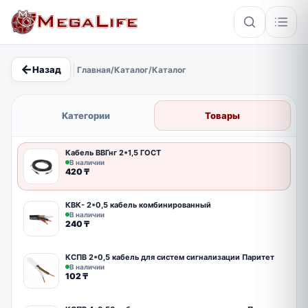
←
Назад
Главная
/
Каталог
/
Каталог
×
Категории
Товары
PoE
IP67
Hikvision
Кабель
Кабель ВВГнг 2*1,5 ГОСТ
В наличии
420
₸
КВК- 2*0,5 кабель комбинированный
В наличии
240
₸
КСПВ 2*0,5 кабель для систем сигнализации Паритет
В наличии
102
₸