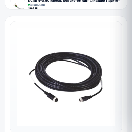
КСПВ 4*0,50 кабель для систем сигнализации Паритет
В наличии
188
₸
КСПВ 8*0,5 кабель для сигнализации Паритет
Под заказ
308
₸
Коннектор BNC
В наличии
200
₸
Коннектор питания мама
В наличии
200
₸
Коннектор RJ-45
В наличии
55
₸
Блок питания 5А
В наличии
3800
₸