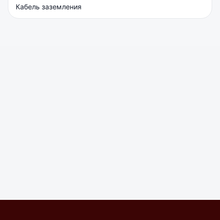
Кабель заземления
ББП-50, блок бесперебойного питания (пластик)
В наличии
13900
₸
RFID CARD "ТОЛСТАЯ" прокси карта EM Marine
В наличии
180
₸
Кнопка выхода Slinex металлическая врезная с
индикатором
Под заказ
3640
₸