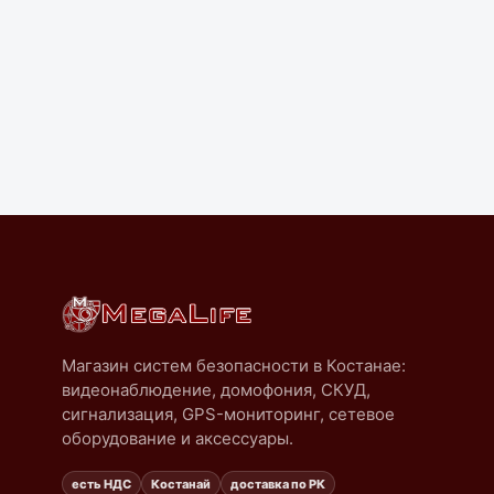
ББП-50, блок бесперебойного питания (пластик)
В наличии
13900
₸
Доводчик НОРА-М 530 от 50 до 90 кг.
В наличии
13000
₸
Ключ "Touch Memory" ключ-идентификатор ТМ
электронный
В наличии
320
₸
Магазин систем безопасности в Костанае:
видеонаблюдение, домофония, СКУД,
сигнализация, GPS-мониторинг, сетевое
оборудование и аксессуары.
есть НДС
Костанай
доставка по РК