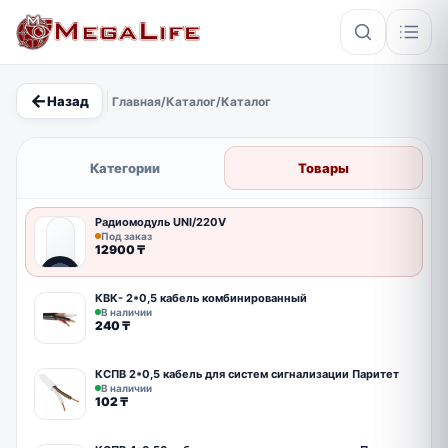
←
Назад
Главная
/
Каталог
/
Каталог
×
Категории
Товары
PoE
IP67
Hikvision
Кабель
Радиомодуль UNI/220V
Под заказ
12900
₸
КВК- 2*0,5 кабель комбинированный
В наличии
240
₸
КСПВ 2*0,5 кабель для систем сигнализации Паритет
В наличии
102
₸