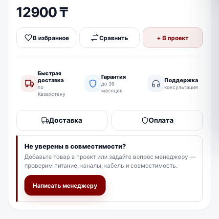
Блок питания 10А
12900
₸
В наличии
5400
₸
В избранное
Сравнить
+ В проект
Блок питания 20А
В наличии
7800
₸
Быстрая
Гарантия
DS-H104GA 4 канальный гибридный видеорегистратор
доставка
Поддержка
до 36
Под заказ
по
консультация
месяцев
26900
₸
Казахстану
DS-H108GA (HD-TVI 8-ми канальный гибридный
Доставка
Оплата
регистратор)
Под заказ
37900
₸
Не уверены в совместимости?
DS-H116GA (HD-TVI 16-ти канальный гибридный
Добавьте товар в проект или задайте вопрос менеджеру —
регистратор)
проверим питание, каналы, кабель и совместимость.
Под заказ
67900
₸
Написать менеджеру
Балун
В наличии
1600
₸