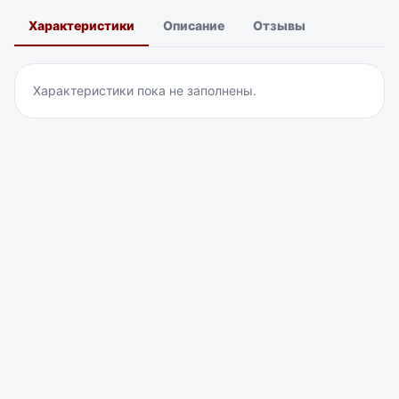
Монитор 19
Характеристики
Описание
Отзывы
В наличии
37700
₸
Аккумулятор 1,2 А/ч
Характеристики пока не заполнены.
В наличии
4160
₸
Аккумулятор 4,5 А/ч
В наличии
6940
₸
Аккумулятор 7 А/ч
В наличии
8200
₸
ББП-20 блок бесперебойного питания (пластик)
В наличии
7000
₸
ББП-30, блок бесперебойного питания (пластик)
В наличии
8500
₸