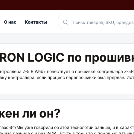
О нас
Контакты
IRON LOGIC по прошив
роллера Z-5 R Web» повествует о прошивке контроллера Z-5
у контроллера, если процесс перепрошивки был прерван. Источни
ен ли он?
азон)◽?Мы уже говорили об этой технологии раньше, и в характ
льшая разница с и без WDR.⠀ℹ️Суть в том, что с помощью датчи