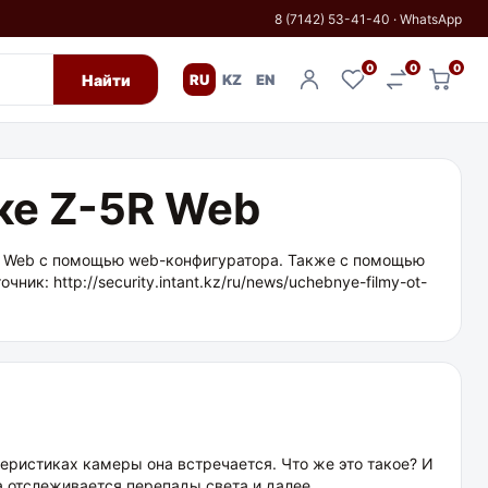
8 (7142) 53-41-40
·
WhatsApp
0
0
0
Найти
RU
KZ
EN
ке Z-5R Web
R Web с помощью web-конфигуратора. Также с помощью
к: http://security.intant.kz/ru/news/uchebnye-filmy-ot-
еристиках камеры она встречается. Что же это такое? И
ка отслеживается перепады света и далее