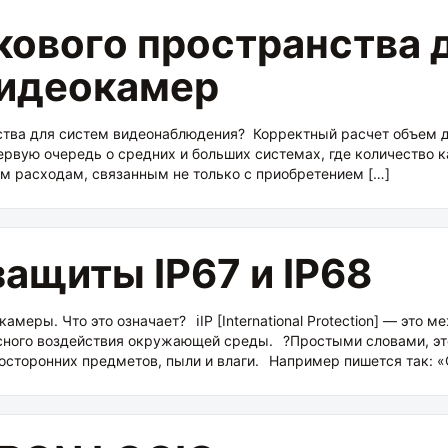
кового пространства 
видеокамер
ства для систем видеонаблюдения? Корректный расчет объем д
первую очередь о средних и больших системах, где количество 
м расходам, связанным не только с приобретением […]
защиты IP67 и IP68
амеры. Что это означает?⠀ℹ️IP [International Protection] — эт
сного воздействия окружающей среды.⠀?Простыми словами, это 
осторонних предметов, пыли и влаги.⠀Например пишется так: «С