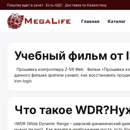
Покупка идет в зачет · Есть НДС · Доставка по Казахстану
Главная
Каталог
×
Учебный фильм от 
PoE
IP67
Hikvision
Кабель
Прошивка контроллера Z-5R Web Фильм «Прошивка конт
данного фильма зрители узнают, как восстановить прошивк
iron-logic
Что такое WDR?Нуж
◽WDR (Wide Dynamic Range – широкий динамический диап
нужно ли оно?⠀Как видите в изображение поста, есть бо