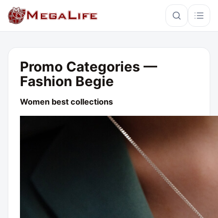
×
Promo Categories —
Fashion Begie
PoE
IP67
Hikvision
Кабель
Women best collections