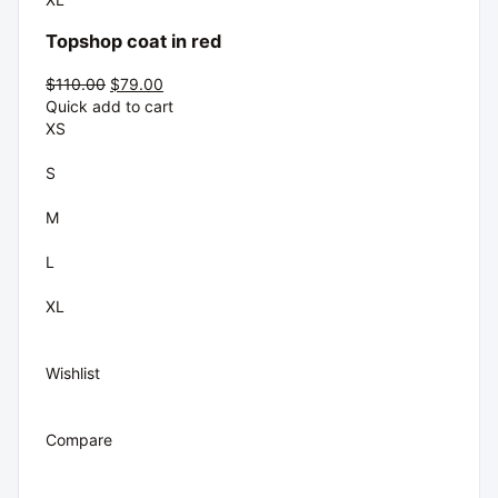
Topshop coat in red
$110.00
$79.00
Quick add to cart
XS
S
M
L
XL
Wishlist
Compare