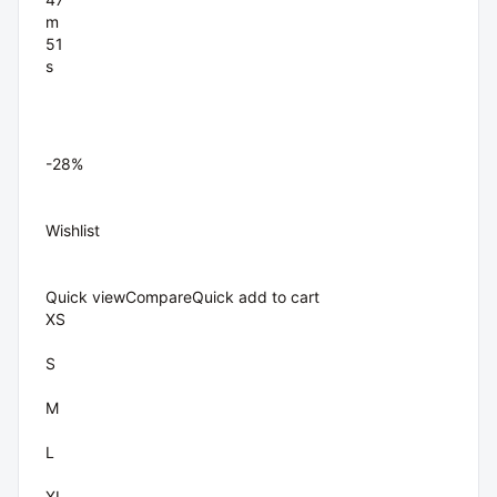
m
51
s
-28%
Wishlist
Quick view
Compare
Quick add to cart
XS
S
M
L
XL