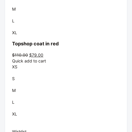
M
L
XL
Topshop coat in red
$110.00
$79.00
Quick add to cart
XS
S
M
L
XL
Wishlist