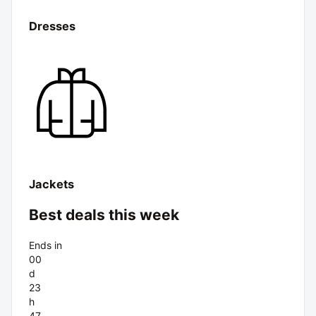
Dresses
Jackets
Best deals this week
Ends in
00
d
23
h
47