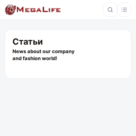
×
Статьи
News about our company
PoE
IP67
Hikvision
Кабель
and fashion world!