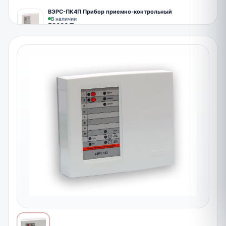
ВЭРС-ПК4П Прибор приемно-контрольный
В наличии
58680
₸
ВЭРС-ПК8П Прибор приемно-контрольный охранно-
пожарный
В наличии
63120
₸
DS-PHA20-P 4 шлейфа прибор гибридный
Под заказ
38042
₸
DS-PHA64-LP Гибридная панель управления Hikvision
Hybrid Mid
Под заказ
61836
₸
Вы просмотрели все товары