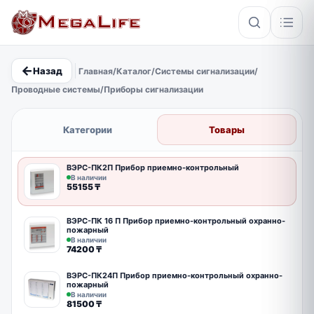
←
Назад
Главная
/
Каталог
/
Системы сигнализации
/
×
Проводные системы
/
Приборы сигнализации
PoE
IP67
Hikvision
Кабель
Категории
Товары
ВЭРС-ПК2П Прибор приемно-контрольный
В наличии
55155
₸
ВЭРС-ПК 16 П Прибор приемно-контрольный охранно-
пожарный
В наличии
74200
₸
ВЭРС-ПК24П Прибор приемно-контрольный охранно-
пожарный
В наличии
81500
₸