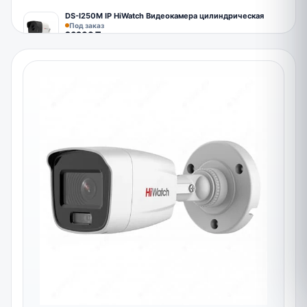
DS-I250M IP HiWatch Видеокамера цилиндрическая
Под заказ
26900
₸
IPC2125LR3-PF40M-D 5 Мп цилиндрическая IP
видеокамера объектив 4 мм.
Под заказ
32900
₸
DS-I450L 4Мп IP цилиндрическая видеокамера
полноцветное изображение
В наличии
43900
₸
DS-I450M 4 Мп IP видеокамера со встроенным
микрофоном
Под заказ
37900
₸
DS-I256Z 2 Мп цилиндрическая IP камера с
варифокальным моторизированным объективом
Под заказ
45900
₸
DS-I456Z 4 Мп вариофокальная видеокамера с
моторизированным объективом
В наличии