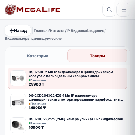
←
Назад
Главная
/
Каталог
/
IP Видеонаблюдение
/
×
Видеокамеры цилиндрические
PoE
IP67
Hikvision
Кабель
Категории
Товары
DS-I250L 2 Мп IP видеокамера в цилиндрическом
корпусе с полноцветным изображением
В наличии
29900
₸
DS-2CD2643G2-IZS 4 Мп IP видеокамера
цилиндрическая с моторизированным варифокальным
объективом
Под заказ
149956
₸
DS-I200 2.8mm (2MP) камера уличная цилиндрическая
В наличии
16900
₸