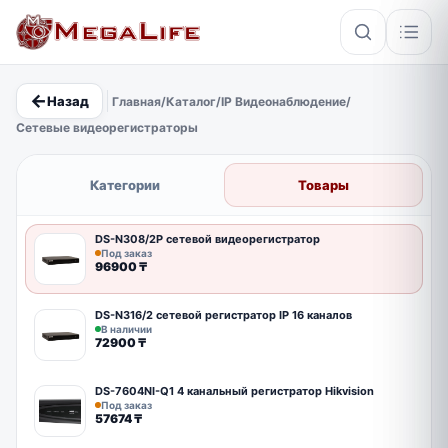
←
Назад
Главная
/
Каталог
/
IP Видеонаблюдение
/
×
Сетевые видеорегистраторы
PoE
IP67
Hikvision
Кабель
Категории
Товары
DS-N308/2P сетевой видеорегистратор
Под заказ
96900
₸
DS-N316/2 сетевой регистратор IP 16 каналов
В наличии
72900
₸
DS-7604NI-Q1 4 канальный регистратор Hikvision
Под заказ
57674
₸