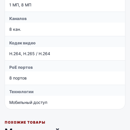
1 МП, 8 МП
DS-7608NI-Q2 сетевой видеорегистратор 8-ми
канальный с 2 SATA под HDD
Каналов
В наличии
78050
₸
8 кан.
DS-7108NI-Q1/8P/M 8 канальный сетевой регистратор с
PoE
Кодек видео
Под заказ
91000
₸
H.264, H.265 / H.264
DS-7632NXI-K2 сетевой регистратор 32 канальный с 2
SATA
PoE портов
Под заказ
203538
₸
8 портов
Технологии
Мобильный доступ
ПОХОЖИЕ ТОВАРЫ